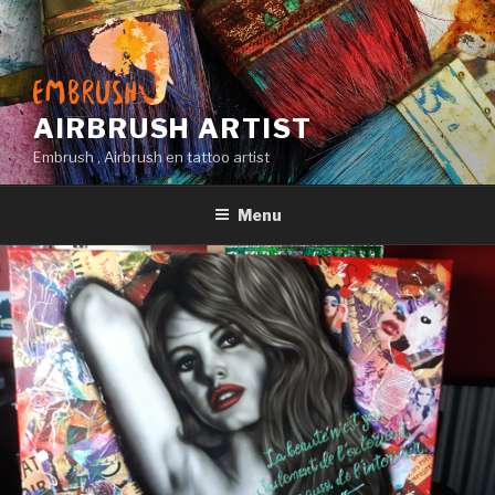
Naar
de
inhoud
springen
AIRBRUSH ARTIST
Embrush , Airbrush en tattoo artist
Menu