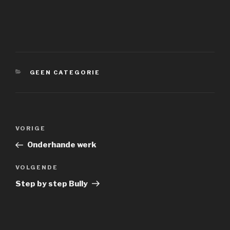
CATEGORIEËN
GEEN CATEGORIE
Bericht
VORIGE
Vorig
navigatie
bericht
Onderhande werk
VOLGENDE
Volgend
Bericht
Step by step Bully